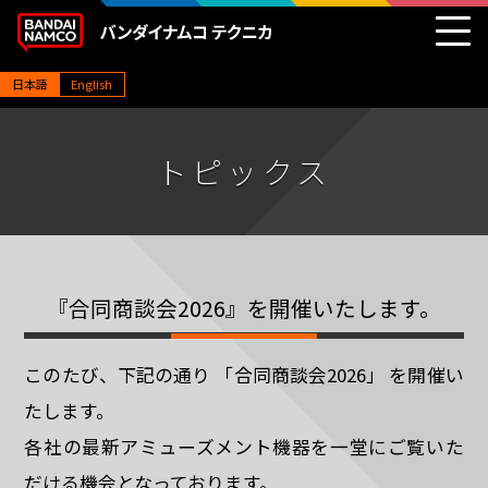
コ
ン
テ
ン
ツ
へ
日本語
English
ス
キ
ッ
プ
トピックス
『合同商談会2026』を開催いたします。
このたび、下記の通り 「合同商談会2026」 を開催い
たします。
各社の最新アミューズメント機器を一堂にご覧いた
だける機会となっております。